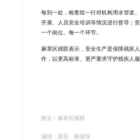
每到一处，
检查组
一行
对
机构
用水管道
开展、人员安全培训等情况进行督导
；
一个岗位、每一个环节。
麻章
区残联
表示，
安全生产是保障残疾
作，以更高标准、更严要求守护残疾人
图
文：麻章区残联
编辑：莫旻、杨迪深